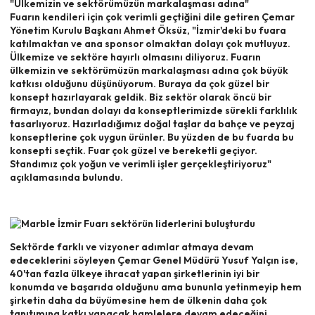
"Ülkemizin ve sektörümüzün markalaşması adına"
Fuarın kendileri için çok verimli geçtiğini dile getiren Çemar
Yönetim Kurulu Başkanı Ahmet Öksüz, "İzmir'deki bu fuara
katılmaktan ve ana sponsor olmaktan dolayı çok mutluyuz.
Ülkemize ve sektöre hayırlı olmasını diliyoruz. Fuarın
ülkemizin ve sektörümüzün markalaşması adına çok büyük
katkısı olduğunu düşünüyorum. Buraya da çok güzel bir
konsept hazırlayarak geldik. Biz sektör olarak öncü bir
firmayız, bundan dolayı da konseptlerimizde sürekli farklılık
tasarlıyoruz. Hazırladığımız doğal taşlar da bahçe ve peyzaj
konseptlerine çok uygun ürünler. Bu yüzden de bu fuarda bu
konsepti seçtik. Fuar çok güzel ve bereketli geçiyor.
Standımız çok yoğun ve verimli işler gerçekleştiriyoruz"
açıklamasında bulundu.
Sektörde farklı ve vizyoner adımlar atmaya devam
edeceklerini söyleyen Çemar Genel Müdürü Yusuf Yalçın ise,
40'tan fazla ülkeye ihracat yapan şirketlerinin iyi bir
konumda ve başarıda olduğunu ama bununla yetinmeyip hem
şirketin daha da büyümesine hem de ülkenin daha çok
tanıtımına katkı yapacak hamlelere devam edeceğini