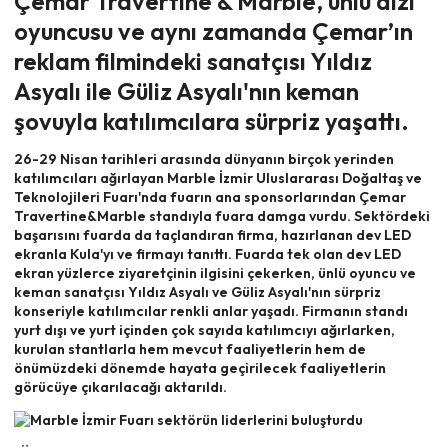
Çemar Travertine & Marble, ünlü dizi
oyuncusu ve aynı zamanda Çemar’ın
reklam filmindeki sanatçısı Yıldız
Asyalı ile Güliz Asyalı'nın keman
şovuyla katılımcılara sürpriz yaşattı.
26-29 Nisan tarihleri arasında dünyanın birçok yerinden
katılımcıları ağırlayan Marble İzmir Uluslararası Doğaltaş ve
Teknolojileri Fuarı'nda fuarın ana sponsorlarından Çemar
Travertine&Marble standıyla fuara damga vurdu. Sektördeki
başarısını fuarda da taçlandıran firma, hazırlanan dev LED
ekranla Kula'yı ve firmayı tanıttı. Fuarda tek olan dev LED
ekran yüzlerce ziyaretçinin ilgisini çekerken, ünlü oyuncu ve
keman sanatçısı Yıldız Asyalı ve Güliz Asyalı'nın sürpriz
konseriyle katılımcılar renkli anlar yaşadı. Firmanın standı
yurt dışı ve yurt içinden çok sayıda katılımcıyı ağırlarken,
kurulan stantlarla hem mevcut faaliyetlerin hem de
önümüzdeki dönemde hayata geçirilecek faaliyetlerin
görücüye çıkarılacağı aktarıldı.