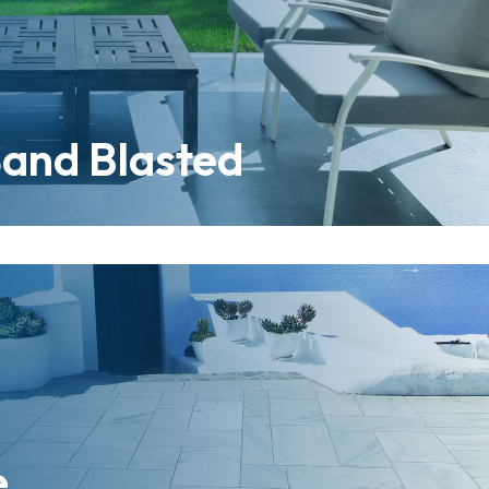
Sand Blasted
e