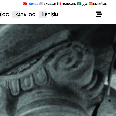
TÜRKÇE
ENGLISH
FRANÇAIS
عربي
ESPAÑOL
BLOG
KATALOG
İLETİŞİM