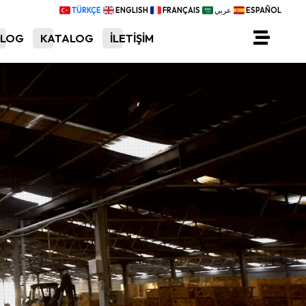
TÜRKÇE
ENGLISH
FRANÇAIS
عربي
ESPAÑOL
BLOG
KATALOG
İLETİŞİM