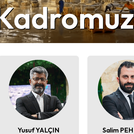
 Kadromu
Yusuf YALÇIN
Salim PE