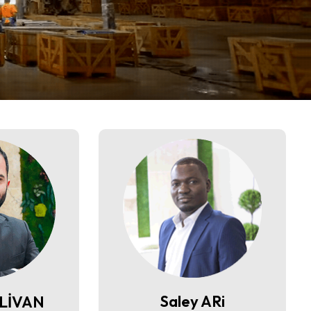
z
Saley ARi
HLİVAN