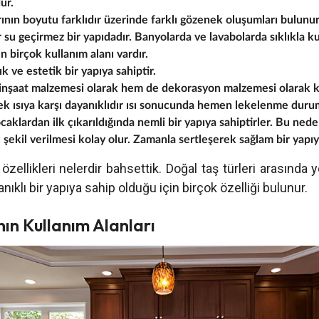
dür.
rının boyutu farklıdır üzerinde farklı gözenek oluşumları bulunu
r su geçirmez bir yapıdadır. Banyolarda ve lavabolarda sıklıkla kul
ın birçok kullanım alanı vardır.
ık ve estetik bir yapıya sahiptir.
inşaat malzemesi olarak hem de dekorasyon malzemesi olarak kul
ek ısıya karşı dayanıklıdır ısı sonucunda hemen lekelenme dur
ocaklardan ilk çıkarıldığında nemli bir yapıya sahiptirler. Bu nede
 şekil verilmesi kolay olur. Zamanla sertleşerek sağlam bir yapıya
 özellikleri nelerdir bahsettik. Doğal taş türleri arasında y
nıklı bir yapıya sahip olduğu için birçok özelliği bulunur.
nın Kullanım Alanları