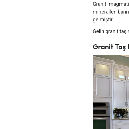
Granit magmatik
mineralleri barı
gelmiştir.
Gelin granit taş 
Granit Taş 