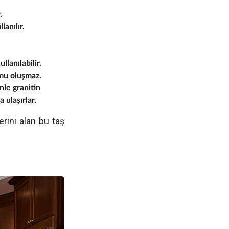
r.
lanılır.
lanılabilir.
umu oluşmaz.
nle granitin
 ulaşırlar.
erini alan bu taş