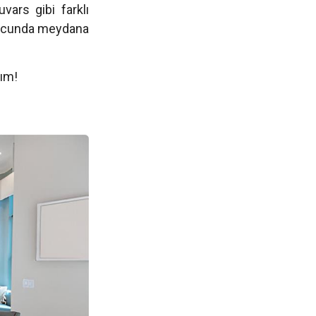
vars gibi farklı
sonucunda meydana
lım!