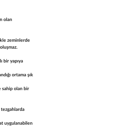
un olan
ikle zeminlerde
 oluşmaz.
ı bir yapıya
andığı ortama şık
 sahip olan bir
k tezgahlarda
hat uygulanabilen