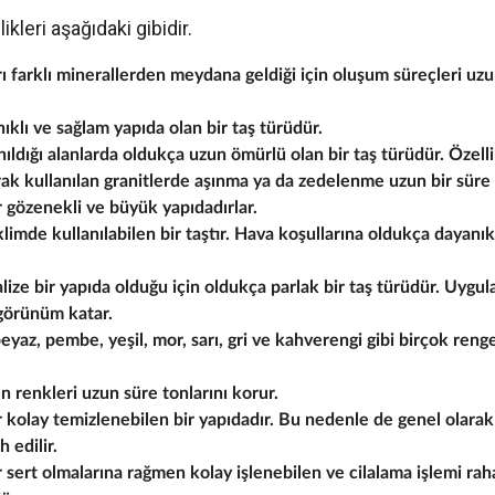
likleri aşağıdaki gibidir.
rı farklı minerallerden meydana geldiği için oluşum süreçleri uz
ıklı ve sağlam yapıda olan bir taş türüdür.
nıldığı alanlarda oldukça uzun ömürlü olan bir taş türüdür. Özell
ak kullanılan granitlerde aşınma ya da zedelenme uzun bir süre
r gözenekli ve büyük yapıdadırlar.
klimde kullanılabilen bir taştır. Hava koşullarına oldukça dayanıkl
alize bir yapıda olduğu için oldukça parlak bir taş türüdür. Uygul
 görünüm katar.
beyaz, pembe, yeşil, mor, sarı, gri ve kahverengi gibi birçok renge
ın renkleri uzun süre tonlarını korur.
r kolay temizlenebilen bir yapıdadır. Bu nedenle de genel olara
ih edilir.
r sert olmalarına rağmen kolay işlenebilen ve cilalama işlemi ra