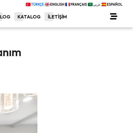
TÜRKÇE
ENGLISH
FRANÇAIS
عربي
ESPAÑOL
BLOG
KATALOG
İLETİŞİM
lanım