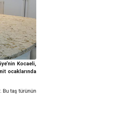
iye’nin Kocaeli,
anit ocaklarında
r. Bu taş türünün