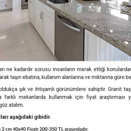
ları ne kadardır sorusu insanların merak ettiği konulardan 
larak taşın ebatına, kullanım alanlarına ve miktarına göre bel
 oldukça şık ve ihtişamlı görünümlere sahiptir. Granit ta
 farklı mekanlarda kullanmak için fiyat araştırması y
 göz atalım.
ları aşağıdaki gibidir.
a 2 cm 40x40 Fiyatı 200-350 TL arasındadır.