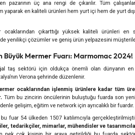
en pazarının üç ana rengi de çıkarılır. Tüm çalışanları
yaparak en kaliteli ürünleri hem yurt içi hem de yurt dış
caklarından çıkarttığı yüksek kaliteli ürünleri en s
de yenilikçi çözümler ve geniş ürün yelpazesini müşterile
n Büyük Mermer Fuarı: Marmomac 2024!
l taş sektörü için oldukça önemli olan dünyanın e
 İtalya’nın Verona şehrinde düzenlenir.
mer ocaklarından işlenmiş ürünlere kadar tüm üre
r.
Tüm bu zincirin öncülerinin buluştuğu fuarda son yenili
denle gelişim, eğitim ve network için ayrıcalıklı bir fuardır.
 bu fuar 54 ülkeden 1507 katılımcıyla gerçekleştirilmişti
iler, tedarikçiler, mimarlar, mühendisler ve tasarımcıl
 pek çok kişinin bir araya getirildiği bu fuarda sektör