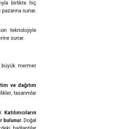
yla birlikte hiç
ı pazarına sunar.
on teknolojiyle
rine sunar.
n büyük mermer
tim ve dağıtım
kler, tasarımlar
r.
Katılımcıların
ar bulunur.
Doğal
deki bağlantılar