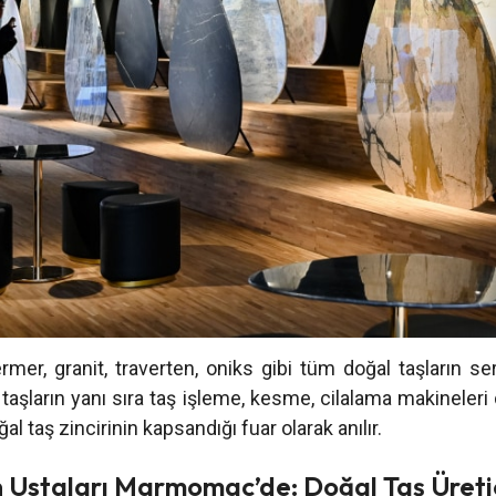
r, granit, traverten, oniks gibi tüm doğal taşların serg
 taşların yanı sıra taş işleme, kesme, cilalama makineleri 
l taş zincirinin kapsandığı fuar olarak anılır.
 Ustaları Marmomac’de: Doğal Taş Üretic