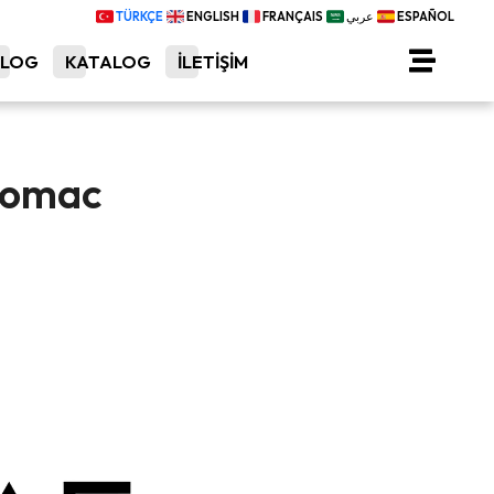
TÜRKÇE
ENGLISH
FRANÇAIS
عربي
ESPAÑOL
BLOG
KATALOG
İLETİŞİM
momac