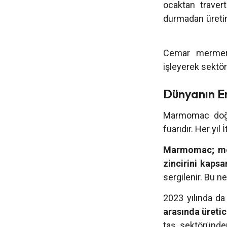
ocaktan travert
durmadan üretim 
Cemar mermer o
işleyerek sektör
Dünyanın E
Marmomac doğa
fuarıdır. Her yıl
Marmomac; mer
zincirini kapsa
sergilenir. Bu ne
2023 yılında da
arasında üretic
taş sektöründen