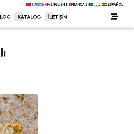
TÜRKÇE
ENGLISH
FRANÇAIS
عربي
ESPAÑOL
BLOG
KATALOG
İLETİŞİM
lı