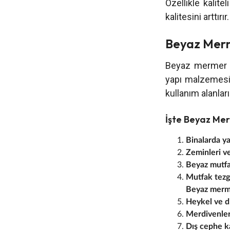
Özellikle kalit
kalitesini arttırır.
Beyaz Merme
Beyaz mermer uzu
yapı malzemesid
kullanım alanları
İşte Beyaz Mer
Binalarda ya
Zeminleri ve
Beyaz mutfak
Mutfak tezga
Beyaz mermer
Heykel ve di
Merdivenleri
Dış cephe ka