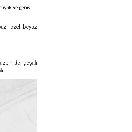
a büyük ve geniş
bazı özel beyaz
üzerinde çeşitli
ır.