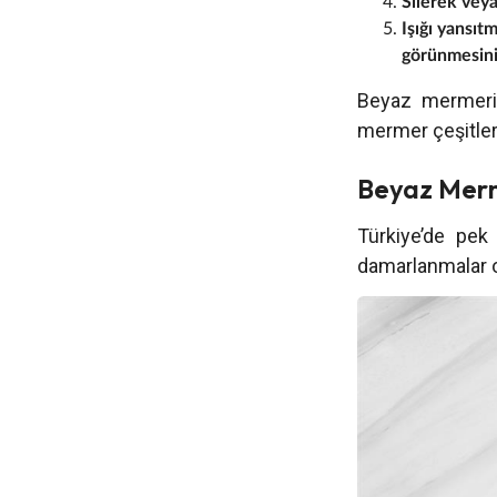
Silerek veya
Işığı yansıt
görünmesini 
Beyaz mermerin
mermer çeşitler
Beyaz Merm
Türkiye’de pek 
damarlanmalar o