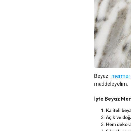
Beyaz
merme
maddeleyelim.
İşte Beyaz Mer
Kaliteli be
Açık ve doğa
Hem dekoras