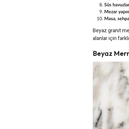
Süs havuzlar
Mezar yapımı
Masa, sehpa g
Beyaz granit mer
alanlar için fark
Beyaz Merme