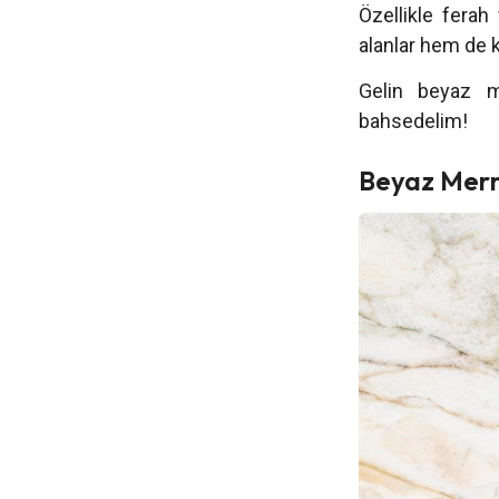
Özellikle ferah
alanlar hem de kü
Gelin beyaz me
bahsedelim!
Beyaz Merm