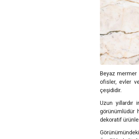
Beyaz mermer ge
ofisler, evler 
çeşididir.
Uzun yıllardır 
görünümlüdür h
dekoratif ürünler
Görünümündeki e