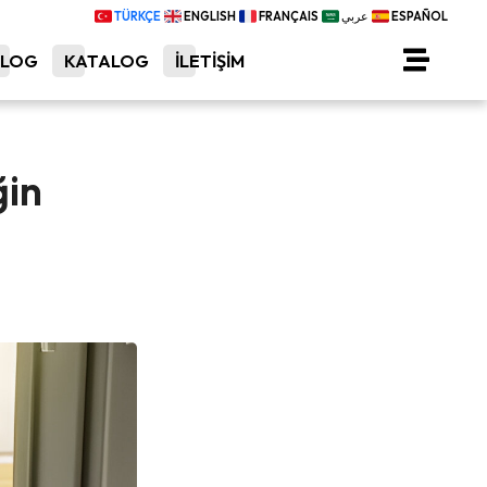
TÜRKÇE
ENGLISH
FRANÇAIS
عربي
ESPAÑOL
BLOG
KATALOG
İLETİŞİM
ğin