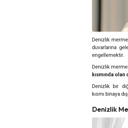
Denizlik mermer
duvarlarına ge
engellemektir.
Denizlik mermerl
kısmında olan de
Denizlik bir di
kısmı binaya dış
Denizlik M