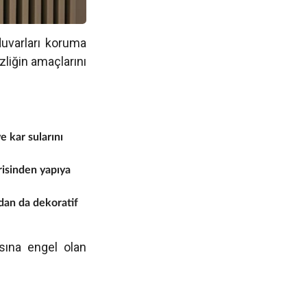
uvarları koruma
liğin amaçlarını
 kar sularını
risinden yapıya
ndan da dekoratif
asına engel olan