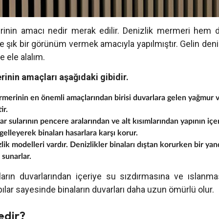
rinin amacı nedir merak edilir. Denizlik mermeri hem d
 şık bir görünüm vermek amacıyla yapılmıştır. Gelin deniz
e ele alalım.
inin amaçları aşağıdaki gibidir.
merinin en önemli amaçlarından birisi duvarlara gelen yağmur ve
ir.
r sularının pencere aralarından ve alt kısımlarından yapının içe
gelleyerek binaları hasarlara karşı korur.
lik modelleri vardır. Denizlikler binaları dıştan korurken bir ya
 sunarlar.
aların duvarlarından içeriye su sızdırmasına ve ıslanm
apılar sayesinde binaların duvarları daha uzun ömürlü olur.
edir?