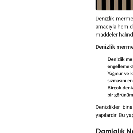
Denizlik merme
amacıyla hem de
maddeler halind
Denizlik mermer
Denizlik mer
engellemekt
Yağmur ve ka
sızmasını en
Birçok deniz
bir görünüm
Denizlikler bin
yapılardır. Bu y
Damlalık N