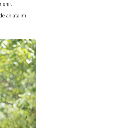
rlenir.
ilde anlatalım…