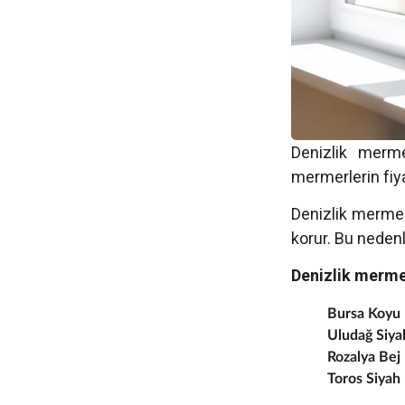
Denizlik mermer
mermerlerin fiya
Denizlik mermer
korur. Bu nedenl
Denizlik mermer
Bursa Koyu 
Uludağ Siya
Rozalya Bej
Toros Siyah