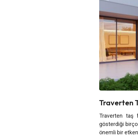
Traverten T
Traverten taş f
gösterdiği birç
önemli bir etken