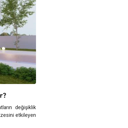
ir?
ların değişiklik
azesini etkileyen