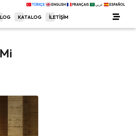
TÜRKÇE
ENGLISH
FRANÇAIS
عربي
ESPAÑOL
BLOG
KATALOG
İLETİŞİM
 Mi