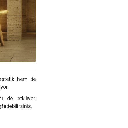
 estetik hem de
iyor.
ni de etkiliyor.
şfedebilirsiniz.