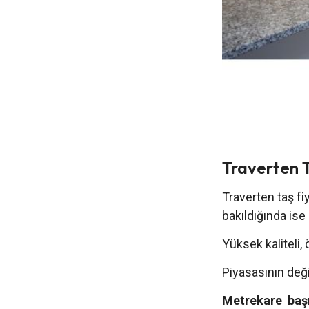
Traverten T
Traverten taş fiy
bakıldığında is
Yüksek kaliteli,
Piyasasının değiş
Metrekare başı