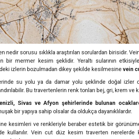
en nedir sorusu sıklıkla araştırılan sorulardan birisidir. Ve
en bir mermer kesim şeklidir. Yeraltı sularının etkisiy
indeki izlerin bozulmadan dikey şekilde kesilmesine
vein c
rinde su yolu ya da damar yolu şeklinde doğal izler o
ndırılabilir. Bu travertenlerin renk tonları bej, gri, krem ve
enizli, Sivas ve Afyon şehirlerinde bulunan ocaklard
uşak bir yapıya sahip olsalar da oldukça dayanıklılardır.
ine kesimleri ve renkleriyle beraber estetik bir görünüm
de kullanılır. Vein cut düz kesim traverten nerelerde ku