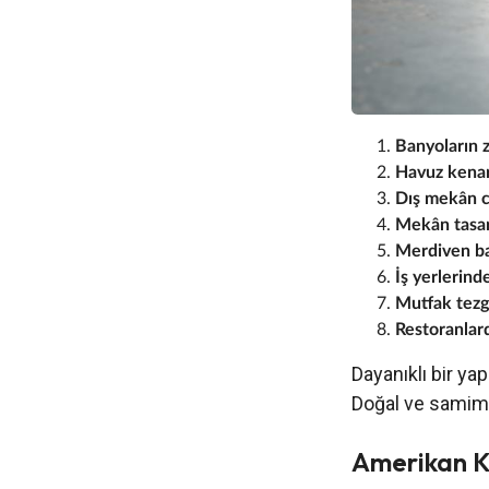
Banyoların 
Havuz kenar
Dış mekân 
Mekân tasar
Merdiven b
İş yerlerind
Mutfak tezg
Restoranlar
Dayanıklı bir yap
Doğal ve samimi
Amerikan K