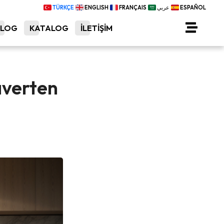
TÜRKÇE
ENGLISH
FRANÇAIS
عربي
ESPAÑOL
BLOG
KATALOG
İLETİŞİM
averten