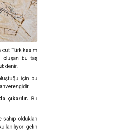
in cut Türk kesim
le oluşan bu taş
ut
denir.
luştuğu için bu
 kahverengidir.
a çıkarılır.
Bu
e sahip oldukları
llanılıyor gelin